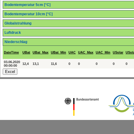
Bodentemperatur 5cm [°C]
Bodentemperatur 10cm [°C]
Globalstrahlung
Luftdruck
Niederschlag
DateTime
UBat
UBat_Max
UBat_Min
UAC
UAC_Max
UAC_Min
USolar
USol
03.06.2020
12,4
13,1
11,6
0
0
0
0
0
00:00:00