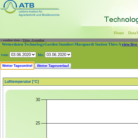
Home
Data
:
weather data
:
Thies_A weather
Wetterdaten TechnologyGarden Standort Marquardt Station Thies A
view live
von:
bis:
Wetter Tagesmittel
Wetter Tagesverlauf
Lufttemperatur [°C]